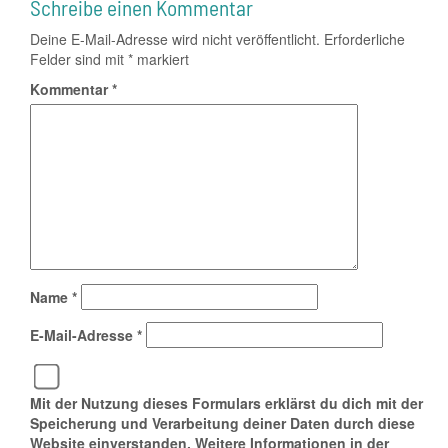
Schreibe einen Kommentar
Deine E-Mail-Adresse wird nicht veröffentlicht.
Erforderliche
Felder sind mit
*
markiert
Kommentar
*
Name
*
E-Mail-Adresse
*
Mit der Nutzung dieses Formulars erklärst du dich mit der
Speicherung und Verarbeitung deiner Daten durch diese
Website einverstanden. Weitere Informationen in der