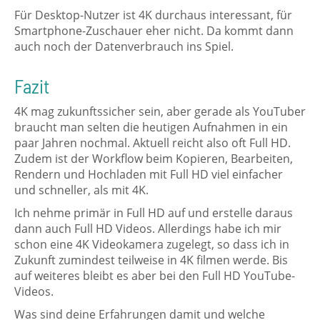
Für Desktop-Nutzer ist 4K durchaus interessant, für
Smartphone-Zuschauer eher nicht. Da kommt dann
auch noch der Datenverbrauch ins Spiel.
Fazit
4K mag zukunftssicher sein, aber gerade als YouTuber
braucht man selten die heutigen Aufnahmen in ein
paar Jahren nochmal. Aktuell reicht also oft Full HD.
Zudem ist der Workflow beim Kopieren, Bearbeiten,
Rendern und Hochladen mit Full HD viel einfacher
und schneller, als mit 4K.
Ich nehme primär in Full HD auf und erstelle daraus
dann auch Full HD Videos. Allerdings habe ich mir
schon eine 4K Videokamera zugelegt, so dass ich in
Zukunft zumindest teilweise in 4K filmen werde. Bis
auf weiteres bleibt es aber bei den Full HD YouTube-
Videos.
Was sind deine Erfahrungen damit und welche