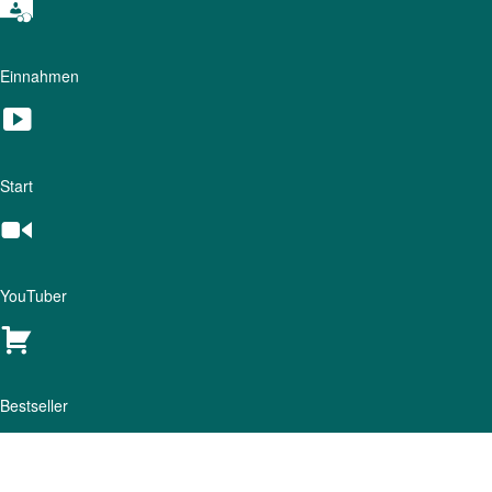
Einnahmen
Start
YouTuber
Bestseller