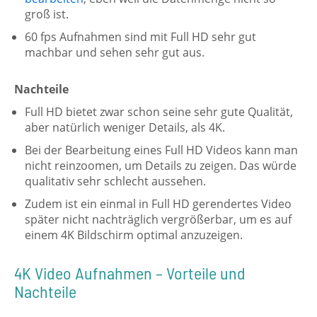
groß ist.
60 fps Aufnahmen sind mit Full HD sehr gut
machbar und sehen sehr gut aus.
Nachteile
Full HD bietet zwar schon seine sehr gute Qualität,
aber natürlich weniger Details, als 4K.
Bei der Bearbeitung eines Full HD Videos kann man
nicht reinzoomen, um Details zu zeigen. Das würde
qualitativ sehr schlecht aussehen.
Zudem ist ein einmal in Full HD gerendertes Video
später nicht nachträglich vergrößerbar, um es auf
einem 4K Bildschirm optimal anzuzeigen.
4K Video Aufnahmen – Vorteile und
Nachteile