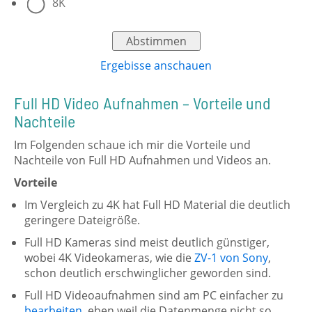
8K
Ergebisse anschauen
Full HD Video Aufnahmen – Vorteile und
Nachteile
Im Folgenden schaue ich mir die Vorteile und
Nachteile von Full HD Aufnahmen und Videos an.
Vorteile
Im Vergleich zu 4K hat Full HD Material die deutlich
geringere Dateigröße.
Full HD Kameras sind meist deutlich günstiger,
wobei 4K Videokameras, wie die
ZV-1 von Sony
,
schon deutlich erschwinglicher geworden sind.
Full HD Videoaufnahmen sind am PC einfacher zu
bearbeiten
, eben weil die Datenmenge nicht so