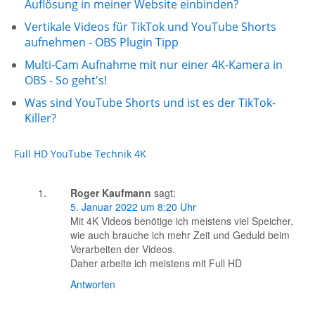
Auflösung in meiner Website einbinden?
Vertikale Videos für TikTok und YouTube Shorts
aufnehmen - OBS Plugin Tipp
Multi-Cam Aufnahme mit nur einer 4K-Kamera in
OBS - So geht's!
Was sind YouTube Shorts und ist es der TikTok-
Killer?
Full HD
YouTube
Technik
4K
Roger Kaufmann
sagt:
5. Januar 2022 um 8:20 Uhr
Mit 4K Videos benötige ich meistens viel Speicher,
wie auch brauche ich mehr Zeit und Geduld beim
Verarbeiten der Videos.
Daher arbeite ich meistens mit Full HD
Antworten