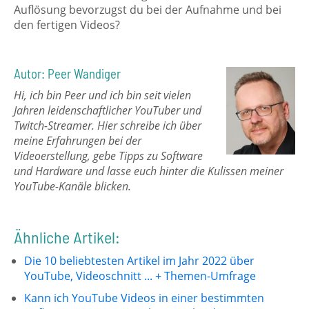
Auflösung bevorzugst du bei der Aufnahme und bei
den fertigen Videos?
Autor: Peer Wandiger
Hi, ich bin Peer und ich bin seit vielen
Jahren leidenschaftlicher YouTuber und
Twitch-Streamer. Hier schreibe ich über
meine Erfahrungen bei der
Videoerstellung, gebe Tipps zu Software
und Hardware und lasse euch hinter die Kulissen meiner
YouTube-Kanäle blicken.
Ähnliche Artikel:
Die 10 beliebtesten Artikel im Jahr 2022 über
YouTube, Videoschnitt ... + Themen-Umfrage
Kann ich YouTube Videos in einer bestimmten