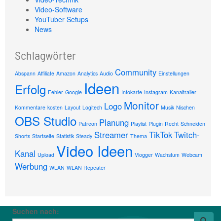
Video-Software
YouTuber Setups
News
Schlagwörter
Community
Abspann
Affiliate
Amazon
Analytics
Audio
Einstellungen
Ideen
Erfolg
Fehler
Google
Infokarte
Instagram
Kanaltrailer
Monitor
Logo
Kommentare
kosten
Layout
Logitech
Musik
Nischen
OBS Studio
Planung
Patreon
Playlist
Plugin
Recht
Schneiden
Streamer
TikTok
Twitch-
Shorts
Startseite
Statistik
Steady
Thema
Video Ideen
Kanal
Upload
Vlogger
Wachstum
Webcam
Werbung
WLAN
WLAN Repeater
Suchen nach: