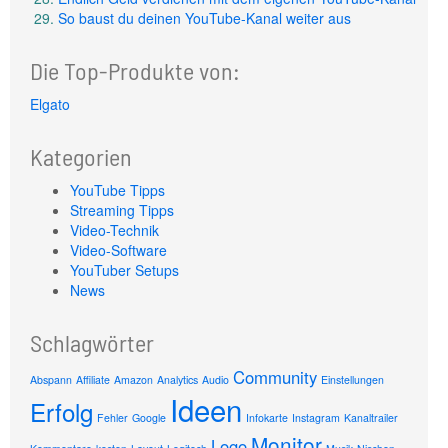
So baust du deinen YouTube-Kanal weiter aus
Die Top-Produkte von:
Elgato
Kategorien
YouTube Tipps
Streaming Tipps
Video-Technik
Video-Software
YouTuber Setups
News
Schlagwörter
Community
Abspann
Affiliate
Amazon
Analytics
Audio
Einstellungen
Ideen
Erfolg
Fehler
Google
Infokarte
Instagram
Kanaltrailer
Monitor
Logo