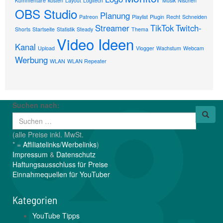
Kommentare
kosten
Layout
Logitech
Musik
Nischen
OBS Studio
Planung
Patreon
Playlist
Plugin
Recht
Schneiden
Streamer
TikTok
Twitch-
Shorts
Startseite
Statistik
Steady
Thema
Video Ideen
Kanal
Upload
Vlogger
Wachstum
Webcam
Werbung
WLAN
WLAN Repeater
Suchen nach:
(alle Preise inkl. MwSt.
* =
Affiliatelinks/Werbelinks
)
Impressum
&
Datenschutz
Haftungsausschluss für Preise
Einnahmequellen für YouTuber
Kategorien
YouTube Tipps