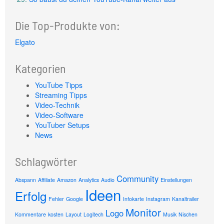
Die Top-Produkte von:
Elgato
Kategorien
YouTube Tipps
Streaming Tipps
Video-Technik
Video-Software
YouTuber Setups
News
Schlagwörter
Community
Abspann
Affiliate
Amazon
Analytics
Audio
Einstellungen
Ideen
Erfolg
Fehler
Google
Infokarte
Instagram
Kanaltrailer
Monitor
Logo
Kommentare
kosten
Layout
Logitech
Musik
Nischen