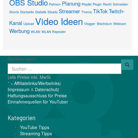
OBS Studio
Planung
Patreon
Playlist
Plugin
Recht
Schneiden
Streamer
TikTok
Twitch-
Shorts
Startseite
Statistik
Steady
Thema
Video Ideen
Kanal
Upload
Vlogger
Wachstum
Webcam
Werbung
WLAN
WLAN Repeater
Suchen nach:
(alle Preise inkl. MwSt.
* =
Affiliatelinks/Werbelinks
)
Impressum
&
Datenschutz
Haftungsausschluss für Preise
Einnahmequellen für YouTuber
Kategorien
YouTube Tipps
Streaming Tipps