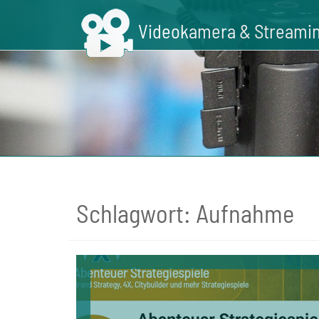
Skip
to
Videokamera & Streamin
main
content
Schlagwort:
Aufnahme