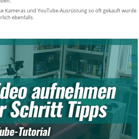
aben.
ese Kameras und YouTube-Ausrüstung so oft gekauft wurde
rlich ebenfalls.