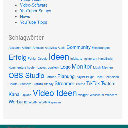
Video-Software
YouTuber Setups
News
YouTube Tipps
Schlagwörter
Community
Abspann
Affiliate
Amazon
Analytics
Audio
Einstellungen
Ideen
Erfolg
Fehler
Google
Infokarte
Instagram
Kanaltrailer
Monitor
Logo
Kommentare
kosten
Layout
Logitech
Musik
Nischen
OBS Studio
Planung
Patreon
Playlist
Plugin
Recht
Schneiden
Streamer
TikTok
Twitch-
Shorts
Startseite
Statistik
Steady
Thema
Video Ideen
Kanal
Upload
Vlogger
Wachstum
Webcam
Werbung
WLAN
WLAN Repeater
Suchen nach: