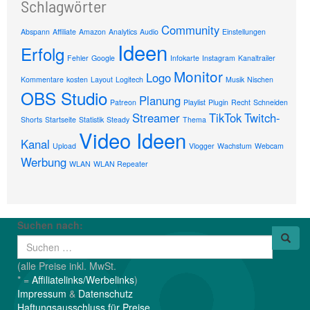
Schlagwörter
Community
Abspann
Affiliate
Amazon
Analytics
Audio
Einstellungen
Ideen
Erfolg
Fehler
Google
Infokarte
Instagram
Kanaltrailer
Monitor
Logo
Kommentare
kosten
Layout
Logitech
Musik
Nischen
OBS Studio
Planung
Patreon
Playlist
Plugin
Recht
Schneiden
Streamer
TikTok
Twitch-
Shorts
Startseite
Statistik
Steady
Thema
Video Ideen
Kanal
Upload
Vlogger
Wachstum
Webcam
Werbung
WLAN
WLAN Repeater
Suchen nach:
(alle Preise inkl. MwSt.
* =
Affiliatelinks/Werbelinks
)
Impressum
&
Datenschutz
Haftungsausschluss für Preise