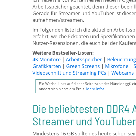
Ich habe mir vor kurzem einen neuen PC gekau
Arbeitsspeicher geachtet, denn dieser beeinf
Gerade für Streamer und YouTuber ist dieser 
aufnehmen/streamen.
Im Folgenden liste ich die aktuellen Arbeitss
erfahrt, welche Eckdaten und Spezifikationen 
Nutzer-Rezensionen, die euch bei der Kaufen
Weitere Bestseller-Listen:
4K Monitore
|
Arbeitsspeicher
|
Beleuchtung
Grafikkarten
|
Green Screens
|
Mikrofone
|
Videoschnitt und Streaming PCs
|
Webcams
Für Werbe-Links auf dieser Seite zahlt der Händler ggf. e
ändert sich nichts am Preis.
Mehr Infos
.
Die beliebtesten DDR4 A
Streamer und YouTuber
Mindestens 16 GB sollten es heute schon se