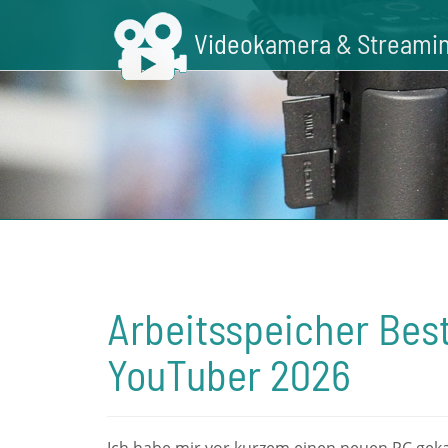
Skip
to
Videokamera & Streamin
main
content
Arbeitsspeicher Best
YouTuber 2026