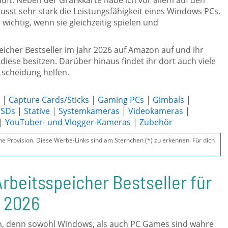
ft. Neben der Grafikkarte habe ich vor allem auf den
lusst sehr stark die Leistungsfähigkeit eines Windows PCs.
wichtig, wenn sie gleichzeitig spielen und
peicher Bestseller im Jahr 2026 auf Amazon auf und ihr
diese besitzen. Darüber hinaus findet ihr dort auch viele
tscheidung helfen.
|
Capture Cards/Sticks
|
Gaming PCs
|
Gimbals
|
SSDs
|
Stative
|
Systemkameras
|
Videokameras
|
|
YouTuber- und Vlogger-Kameras
|
Zubehör
ine Provision. Diese Werbe-Links sind am Sternchen (*) zu erkennen. Für dich
rbeitsspeicher Bestseller für
 2026
in, denn sowohl Windows, als auch PC Games sind wahre