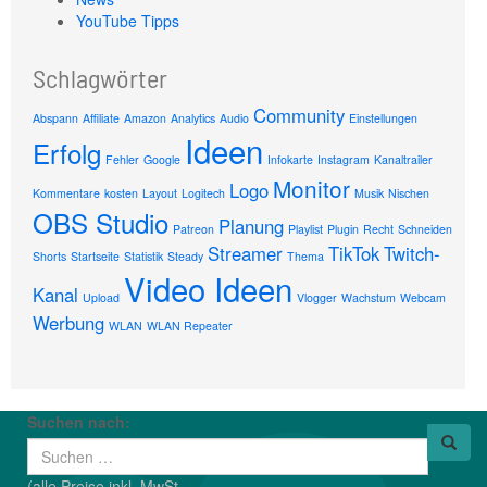
YouTube Tipps
Schlagwörter
Community
Abspann
Affiliate
Amazon
Analytics
Audio
Einstellungen
Ideen
Erfolg
Fehler
Google
Infokarte
Instagram
Kanaltrailer
Monitor
Logo
Kommentare
kosten
Layout
Logitech
Musik
Nischen
OBS Studio
Planung
Patreon
Playlist
Plugin
Recht
Schneiden
Streamer
TikTok
Twitch-
Shorts
Startseite
Statistik
Steady
Thema
Video Ideen
Kanal
Upload
Vlogger
Wachstum
Webcam
Werbung
WLAN
WLAN Repeater
Suchen nach:
(alle Preise inkl. MwSt.