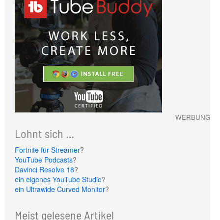
WERBUNG
Lohnt sich …
Fortnite für Streamer
?
YouTube Podcasts
?
Davinci Resolve 18
?
ein eigenes YouTube Studio
?
ein Ultrawide Curved Monitor
?
Meist gelesene Artikel