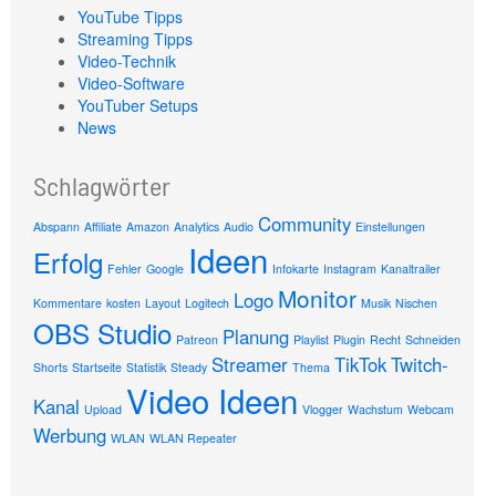
YouTube Tipps
Streaming Tipps
Video-Technik
Video-Software
YouTuber Setups
News
Schlagwörter
Community
Abspann
Affiliate
Amazon
Analytics
Audio
Einstellungen
Ideen
Erfolg
Fehler
Google
Infokarte
Instagram
Kanaltrailer
Monitor
Logo
Kommentare
kosten
Layout
Logitech
Musik
Nischen
OBS Studio
Planung
Patreon
Playlist
Plugin
Recht
Schneiden
Streamer
TikTok
Twitch-
Shorts
Startseite
Statistik
Steady
Thema
Video Ideen
Kanal
Upload
Vlogger
Wachstum
Webcam
Werbung
WLAN
WLAN Repeater