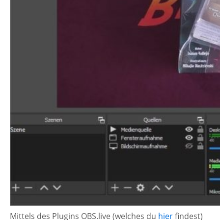
Mittels des Plugins OBS.live (welches du
hier
findest)