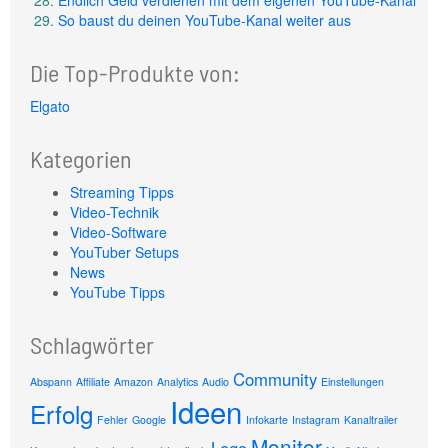
Endlich Geld verdienen mit dem eigenen YouTube-Kanal
So baust du deinen YouTube-Kanal weiter aus
Die Top-Produkte von:
Elgato
Kategorien
Streaming Tipps
Video-Technik
Video-Software
YouTuber Setups
News
YouTube Tipps
Schlagwörter
Community
Abspann
Affiliate
Amazon
Analytics
Audio
Einstellungen
Ideen
Erfolg
Fehler
Google
Infokarte
Instagram
Kanaltrailer
Monitor