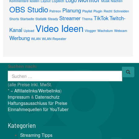
Logo
Kommentare
kosten
Layout
Logitech
Musik
Nischen
OBS Studio
Planung
Patreon
Playlist
Plugin
Recht
Schneiden
Streamer
TikTok
Twitch-
Shorts
Startseite
Statistik
Steady
Thema
Video Ideen
Kanal
Upload
Vlogger
Wachstum
Webcam
Werbung
WLAN
WLAN Repeater
Suchen nach:
(alle Preise inkl. MwSt.
* =
Affiliatelinks/Werbelinks
)
Impressum
&
Datenschutz
Haftungsausschluss für Preise
Einnahmequellen für YouTuber
Kategorien
Streaming Tipps