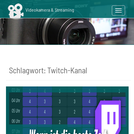
Skip
to
Toggle n
main
content
Schlagwort:
Twitch-Kanal