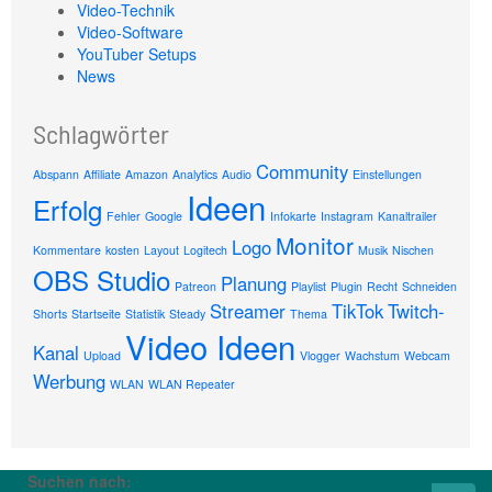
Video-Technik
Video-Software
YouTuber Setups
News
Schlagwörter
Community
Abspann
Affiliate
Amazon
Analytics
Audio
Einstellungen
Ideen
Erfolg
Fehler
Google
Infokarte
Instagram
Kanaltrailer
Monitor
Logo
Kommentare
kosten
Layout
Logitech
Musik
Nischen
OBS Studio
Planung
Patreon
Playlist
Plugin
Recht
Schneiden
Streamer
TikTok
Twitch-
Shorts
Startseite
Statistik
Steady
Thema
Video Ideen
Kanal
Upload
Vlogger
Wachstum
Webcam
Werbung
WLAN
WLAN Repeater
Suchen nach: