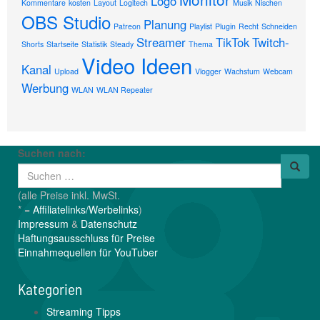
Logo
Kommentare
kosten
Layout
Logitech
Musik
Nischen
OBS Studio
Planung
Patreon
Playlist
Plugin
Recht
Schneiden
Streamer
TikTok
Twitch-
Shorts
Startseite
Statistik
Steady
Thema
Video Ideen
Kanal
Upload
Vlogger
Wachstum
Webcam
Werbung
WLAN
WLAN Repeater
Suchen nach:
(alle Preise inkl. MwSt.
* =
Affiliatelinks/Werbelinks
)
Impressum
&
Datenschutz
Haftungsausschluss für Preise
Einnahmequellen für YouTuber
Kategorien
Streaming Tipps