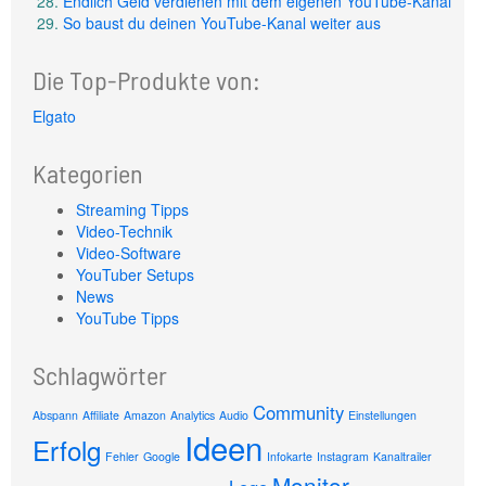
Endlich Geld verdienen mit dem eigenen YouTube-Kanal
So baust du deinen YouTube-Kanal weiter aus
Die Top-Produkte von:
Elgato
Kategorien
Streaming Tipps
Video-Technik
Video-Software
YouTuber Setups
News
YouTube Tipps
Schlagwörter
Community
Abspann
Affiliate
Amazon
Analytics
Audio
Einstellungen
Ideen
Erfolg
Fehler
Google
Infokarte
Instagram
Kanaltrailer
Monitor