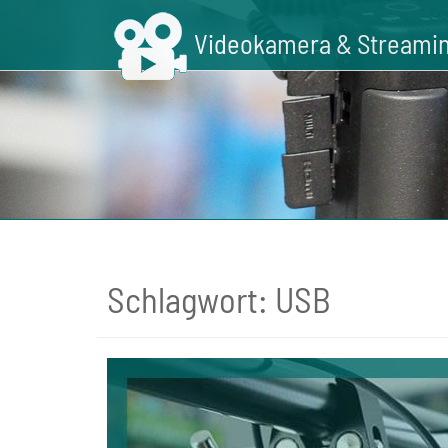
Skip
to
Videokamera & Streamin
main
content
Schlagwort:
USB